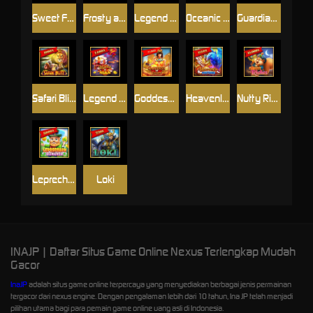
Sweet Frenzy
Frosty and Flamy
Legend Of Eagle
Oceanic Melodies
Guardian of the Museum
Safari Blitz
Legend of Nian
Goddess Of Egypt
Heavenly Fortunes
Nutty Riches
Leprechaun Bonanza
Loki
INAJP | Daftar Situs Game Online Nexus Terlengkap Mudah
Gacor
InaJP
adalah situs game online terpercaya yang menyediakan berbagai jenis permainan
tergacor dari nexus engine. Dengan pengalaman lebih dari 10 tahun, Ina JP telah menjadi
pilihan utama bagi para pemain game online uang asli di Indonesia.