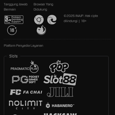
Tanggung Jawab
Browser Yang
Bermain
Didukung
©2026 INAJP. Hak cipta
dilindungi | 18+
Platform Penyedia Layanan
Slots