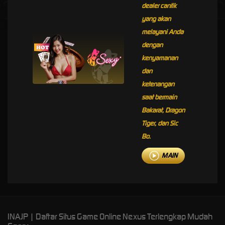
dealer cantik
yang akan
melayani Anda
dengan
kenyamanan
dan
ketenangan
saat bermain
Bakarat, Dragon
Tiger, dan Sic
Bo.
MAIN
INAJP | Daftar Situs Game Online Nexus Terlengkap Mudah