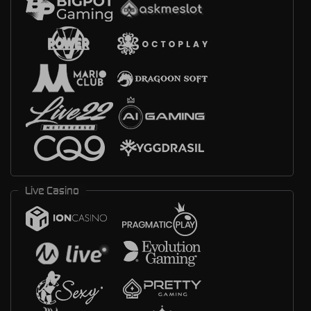
Live Casino