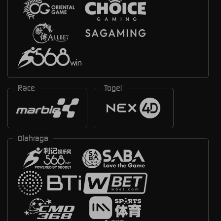
Race
Togel
Olahraga